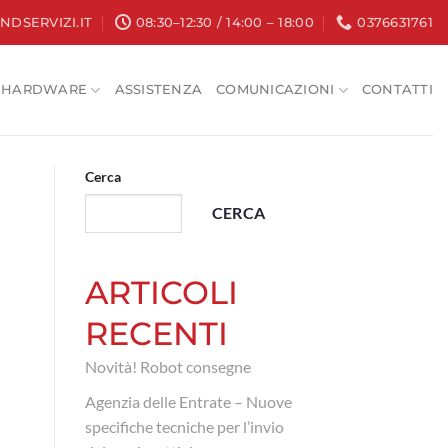
NDSERVIZI.IT
08:30–12:30 / 14:00 – 18:00
0376631761
HARDWARE
ASSISTENZA
COMUNICAZIONI
CONTATTI
Cerca
CERCA
ARTICOLI
RECENTI
Novità! Robot consegne
Agenzia delle Entrate – Nuove
specifiche tecniche per l’invio