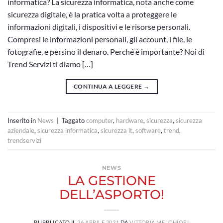
informatica? La sicurezza informatica, nota anche come
sicurezza digitale, è la pratica volta a proteggere le
informazioni digitali, i dispositivi e le risorse personali.
Compresi le informazioni personali, gli account, i file, le
fotografie, e persino il denaro. Perché è importante? Noi di
Trend Servizi ti diamo […]
CONTINUA A LEGGERE
→
Inserito in
News
|
Taggato
computer
,
hardware
,
sicurezza
,
sicurezza
aziendale
,
sicurezza informatica
,
sicurezza it
,
software
,
trend
,
trendservizi
NEWS
LA GESTIONE
DELL’ASPORTO!
PUBBLICATO IL
26 APRILE 2021
DA
VITTORIA MELCHIORI