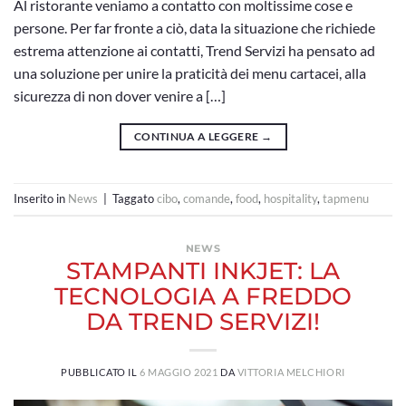
Al ristorante veniamo a contatto con moltissime cose e
persone. Per far fronte a ciò, data la situazione che richiede
estrema attenzione ai contatti, Trend Servizi ha pensato ad
una soluzione per unire la praticità dei menu cartacei, alla
sicurezza di non dover venire a […]
CONTINUA A LEGGERE
→
Inserito in
News
|
Taggato
cibo
,
comande
,
food
,
hospitality
,
tapmenu
NEWS
STAMPANTI INKJET: LA
TECNOLOGIA A FREDDO
DA TREND SERVIZI!
PUBBLICATO IL
6 MAGGIO 2021
DA
VITTORIA MELCHIORI