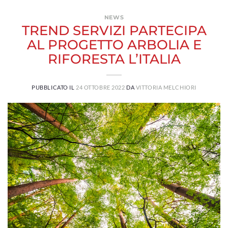
NEWS
TREND SERVIZI PARTECIPA
AL PROGETTO ARBOLIA E
RIFORESTA L’ITALIA
PUBBLICATO IL
24 OTTOBRE 2022
DA
VITTORIA MELCHIORI