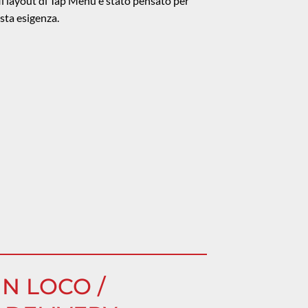
. Il layout di Tap Menù è stato pensato per
sta esigenza.
N LOCO /