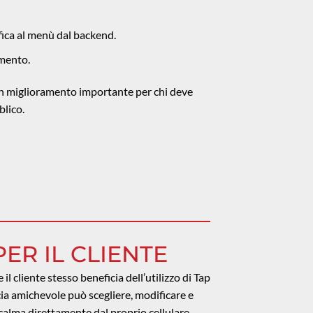
fica al menù dal backend.
amento.
un miglioramento importante per chi deve
blico.
ER IL CLIENTE
il cliente stesso beneficia dell’utilizzo di Tap
ia amichevole può scegliere, modificare e
calma direttamente dal proprio cellulare,