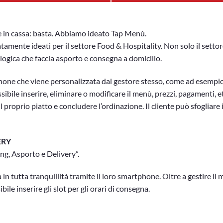
e in cassa: basta. Abbiamo ideato Tap Menù.
amente ideati per il settore Food & Hospitality. Non solo il settor
logica che faccia asporto e consegna a domicilio.
one che viene personalizzata dal gestore stesso, come ad esempio il
bile inserire, eliminare o modificare il menù, prezzi, pagamenti, e
e il proprio piatto e concludere l’ordinazione. Il cliente può sfogliar
ERY
ng, Asporto e Delivery”.
 in tutta tranquillità tramite il loro smartphone. Oltre a gestire il m
ile inserire gli slot per gli orari di consegna.